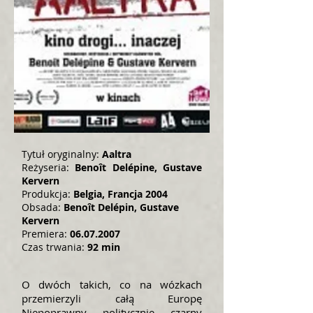
Tytuł oryginalny:
Aaltra
Reżyseria:
Benoît Delépine, Gustave
Kervern
Produkcja:
Belgia, Francja 2004
Obsada:
Benoît Delépin, Gustave
Kervern
Premiera:
06.07.2007
Czas trwania:
92 min
O dwóch takich, co na wózkach
przemierzyli całą Europę
Niepoprawny politycznie czarny