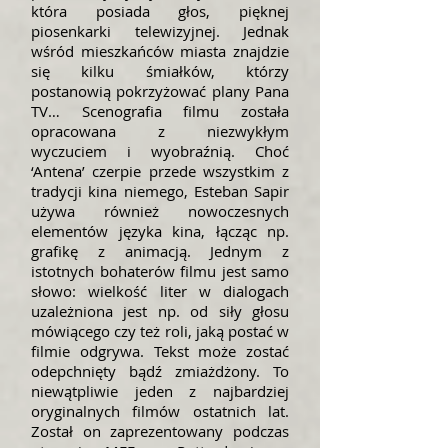
która posiada głos, pięknej
piosenkarki telewizyjnej. Jednak
wśród mieszkańców miasta znajdzie
się kilku śmiałków, którzy
postanowią pokrzyżować plany Pana
TV… Scenografia filmu została
opracowana z niezwykłym
wyczuciem i wyobraźnią. Choć
‘Antena’ czerpie przede wszystkim z
tradycji kina niemego, Esteban Sapir
używa również nowoczesnych
elementów języka kina, łącząc np.
grafikę z animacją. Jednym z
istotnych bohaterów filmu jest samo
słowo: wielkość liter w dialogach
uzależniona jest np. od siły głosu
mówiącego czy też roli, jaką postać w
filmie odgrywa. Tekst może zostać
odepchnięty bądź zmiażdżony. To
niewątpliwie jeden z najbardziej
oryginalnych filmów ostatnich lat.
Został on zaprezentowany podczas