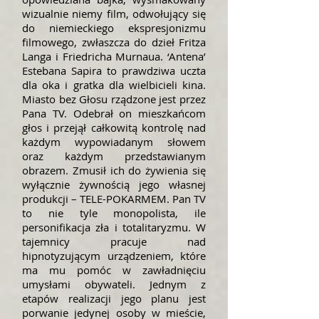
wizualnie niemy film, odwołujący się
do niemieckiego ekspresjonizmu
filmowego, zwłaszcza do dzieł Fritza
Langa i Friedricha Murnaua. ‘Antena’
Estebana Sapira to prawdziwa uczta
dla oka i gratka dla wielbicieli kina.
Miasto bez Głosu rządzone jest przez
Pana TV. Odebrał on mieszkańcom
głos i przejął całkowitą kontrolę nad
każdym wypowiadanym słowem
oraz każdym przedstawianym
obrazem. Zmusił ich do żywienia się
wyłącznie żywnością jego własnej
produkcji – TELE-POKARMEM. Pan TV
to nie tyle monopolista, ile
personifikacja zła i totalitaryzmu. W
tajemnicy pracuje nad
hipnotyzującym urządzeniem, które
ma mu pomóc w zawładnięciu
umysłami obywateli. Jednym z
etapów realizacji jego planu jest
porwanie jedynej osoby w mieście,