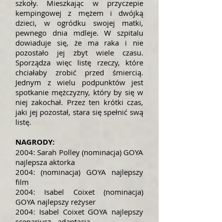
szkoły. Mieszkając w przyczepie
kempingowej z mężem i dwójką
dzieci, w ogródku swojej matki,
pewnego dnia mdleje. W szpitalu
dowiaduje się, że ma raka i nie
pozostało jej zbyt wiele czasu.
Sporządza więc listę rzeczy, które
chciałaby zrobić przed śmiercią.
Jednym z wielu podpunktów jest
spotkanie mężczyzny, który by się w
niej zakochał. Przez ten krótki czas,
jaki jej pozostał, stara się spełnić swą
listę.
NAGRODY:
2004: Sarah Polley (nominacja) GOYA
najlepsza aktorka
2004: (nominacja) GOYA najlepszy
film
2004: Isabel Coixet (nominacja)
GOYA najlepszy reżyser
2004: Isabel Coixet GOYA najlepszy
scenariusz - adaptacja