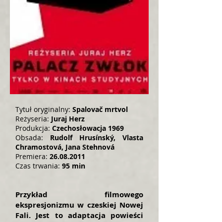
Tytuł oryginalny:
Spalovač mrtvol
Reżyseria:
Juraj Herz
Produkcja:
Czechosłowacja 1969
Obsada:
Rudolf Hrusínský, Vlasta
Chramostová, Jana Stehnová
Premiera:
26.08.2011
Czas trwania:
95 min
Przykład filmowego
ekspresjonizmu w czeskiej Nowej
Fali. Jest to adaptacja powieści